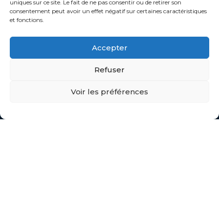
uniques sur ce site. Le fait de ne pas consentir ou de retirer son
consentement peut avoir un effet négatif sur certaines caractéristiques
Contact
et fonctions.
ADRESSE
Accepter
02 40 61 61 60
Refuser
contact@remorqueca.fr
Voir les préférences
CONTACT :
Parc d’activités de BRAIS
1 rue Fernand NOUVION
44600 SAINT NAZAIRE