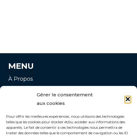
MENU
À Propos
Nos Services
Gérer le consentement
Vos Besoins
aux cookies
Entretien
Location
Pour offrir les meilleures expériences, nous utilisons des technologies
telles que les cookies pour stocker et/ou accéder aux informations des
Catalogue
appareils. Le fait de consentir à ces technologies nous permettra de
traiter des données telles que le comportement de navigation ou les ID
Blog