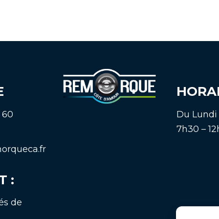
E
HORAI
1 60
Du Lundi 
7h30 – 12h
orqueca.fr
 :
tés de