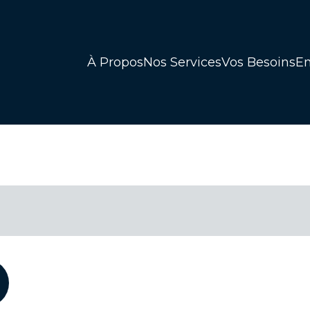
À Propos
Nos Services
Vos Besoins
En