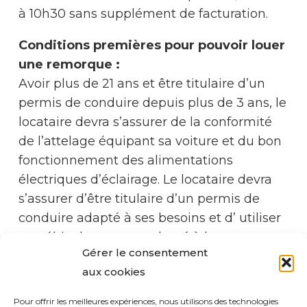
à 10h30 sans supplément de facturation.
Conditions premières pour pouvoir louer
une remorque :
Avoir plus de 21 ans et être titulaire d’un
permis de conduire depuis plus de 3 ans, l
e
locataire devra s’assurer de la conformité
de l’attelage équipant sa voiture et du bon
fonctionnement des alimentations
électriques d’éclairage. L
e locataire devra
s’assurer d’être titulaire d’un permis de
conduire adapté à ses besoins et d’ utiliser
un véhicule tracteur adapté à la remorque.
Gérer le consentement
Pour toute question ou éclaircissement à
aux cookies
ce sujet, n’hésitez pas à nous contacter.
Pour offrir les meilleures expériences, nous utilisons des technologies