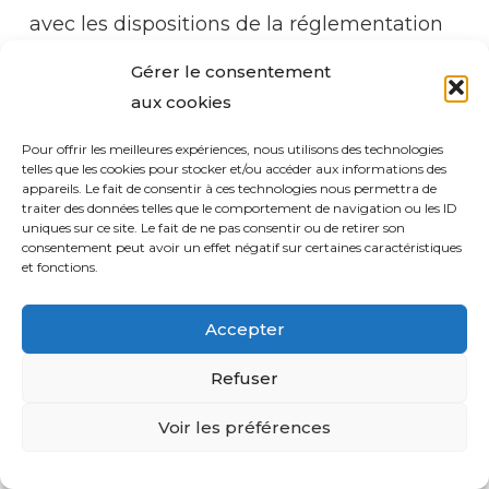
avec les dispositions de la réglementation
applicable en matière protection des
Gérer le consentement
données à caractère personnel ;
aux cookies
• Si la Loi l’exige, la plateforme peut
effectuer la transmission de données pour
Pour offrir les meilleures expériences, nous utilisons des technologies
telles que les cookies pour stocker et/ou accéder aux informations des
donner suite aux réclamations présentées
appareils. Le fait de consentir à ces technologies nous permettra de
contre la plateforme, et ce, conformément
traiter des données telles que le comportement de navigation ou les ID
uniques sur ce site. Le fait de ne pas consentir ou de retirer son
aux procédures administratives et
consentement peut avoir un effet négatif sur certaines caractéristiques
judiciaires ;
et fonctions.
Accepter
Refuser
ARTICLE 12.1 : CMS :
Voir les préférences
Commentaires