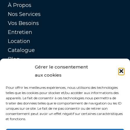
À Propos
Nos Services
Vos Besoins
Entretien
Location
Catalogue
Blog
Gérer le consentement
Contact
aux cookies
ADRESSE
Pour offrir les meilleures expériences, nous utilisons des technologies
telles que les cookies pour stocker et/ou accéder aux informations des
02 40 61 61 60
appareils. Le fait de consentir à ces technologies nous permettra de
traiter des données telles que le comportement de navigation ou les ID
contact@remorqueca.fr
uniques sur ce site. Le fait de ne pas consentir ou de retirer son
consentement peut avoir un effet négatif sur certaines caractéristiques
CONTACT :
et fonctions.