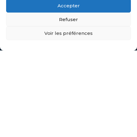
Parc d’activités de BRAIS
Accepter
1 rue Fernand NOUVION
Refuser
44600 SAINT NAZAIRE
Voir les préférences
HORAIRES :
Du Lundi au Vendredi :
7h30 – 12h / 14h – 18h
NOUS SUIVRE :