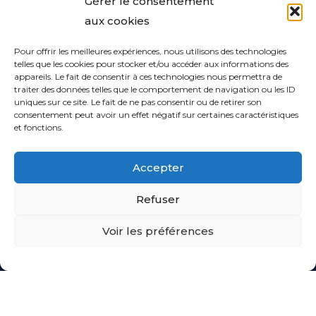
Gérer le consentement
aux cookies
CONTACT :
Pour offrir les meilleures expériences, nous utilisons des technologies
Parc d’activités de BRAIS
telles que les cookies pour stocker et/ou accéder aux informations des
appareils. Le fait de consentir à ces technologies nous permettra de
1 rue Fernand NOUVION
traiter des données telles que le comportement de navigation ou les ID
uniques sur ce site. Le fait de ne pas consentir ou de retirer son
44600 SAINT NAZAIRE
consentement peut avoir un effet négatif sur certaines caractéristiques
et fonctions.
Accepter
Refuser
Voir les préférences
HORAIRES :
Du Lundi au Vendredi :
7h30 – 12h / 14h – 18h