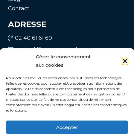
Contact
ADRESSE
02 40 61 61 60
contact@remorqueca.fr
Gérer le consentement
CONTACT :
aux cookies
Parc d’activités de BRAIS
Pour offrir les meilleures expériences, nous utilisons des technologies
telles que les cookies pour stocker et/ou accéder aux informations des
1 rue Fernand NOUVION
appareils. Le fait de consentir à ces technologies nous permettra de
44600 SAINT NAZAIRE
traiter des données telles que le comportement de navigation ou les ID
uniques sur ce site. Le fait de ne pas consentir ou de retirer son
consentement peut avoir un effet négatif sur certaines caractéristiques
et fonctions.
Accepter