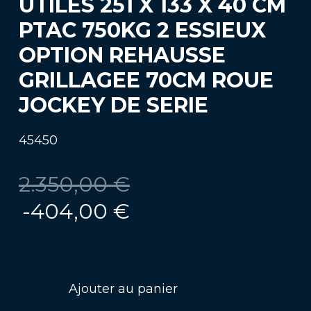
UTILES 251 X 133 X 40 CM
PTAC 750KG 2 ESSIEUX
OPTION REHAUSSE
GRILLAGEE 70CM ROUE
JOCKEY DE SERIE
45450
2.350,00
€
-
404,00
€
1.946,00
€
Ajouter au panier