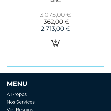
Elle…
3.075,00
€
-
362,00
€
2.713,00
€
Ajouter
au
panier
MENU
À Propos
Nos Services
Vos Besoins