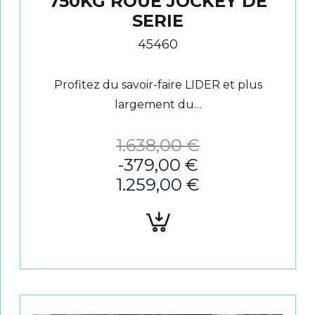
750KG ROUE JOCKEY DE
SERIE
45460
Profitez du savoir-faire LIDER et plus
largement du…
1.638,00
€
-
379,00
€
1.259,00
€
Ajouter
au
panier