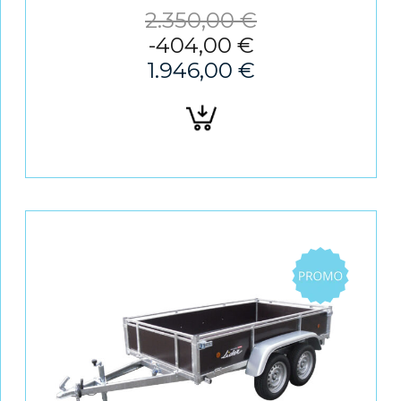
2.350,00
€
-
404,00
€
1.946,00
€
Ajouter
au
panier
Promo