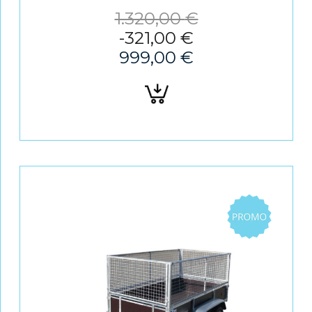
1.320,00
€
-
321,00
€
999,00
€
Ajouter
au
panier
Promo