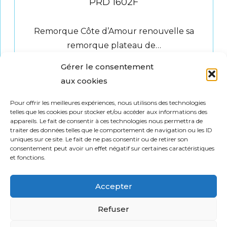
PRD 1602F
Remorque Côte d’Amour renouvelle sa
remorque plateau de…
Gérer le consentement
4.327,20
€
aux cookies
Ajouter
au
Pour offrir les meilleures expériences, nous utilisons des technologies
telles que les cookies pour stocker et/ou accéder aux informations des
panier
appareils. Le fait de consentir à ces technologies nous permettra de
traiter des données telles que le comportement de navigation ou les ID
uniques sur ce site. Le fait de ne pas consentir ou de retirer son
consentement peut avoir un effet négatif sur certaines caractéristiques
et fonctions.
1
2
Accepter
MENU
Refuser
À Propos