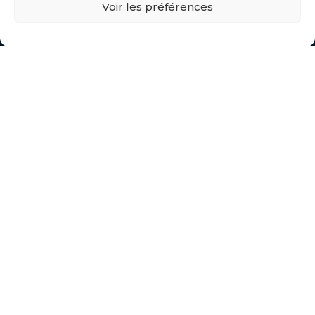
Voir les préférences
Nos Services
Vos Besoins
Entretien
Location
Catalogue
Blog
Contact
ADRESSE
02 40 61 61 60
contact@remorqueca.fr
CONTACT :
Parc d’activités de BRAIS